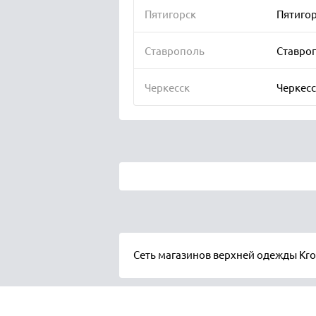
Пятигорск
Пятигорс
Ставрополь
Ставропо
Черкесск
Черкесск
Сеть магазинов верхней одежды Kro