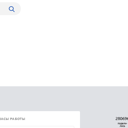
28069
ЧАСЫ РАБОТЫ
подели-
лось