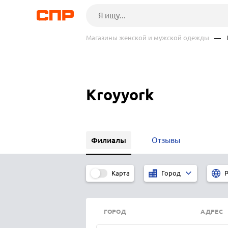
Магазины женской и мужской одежды
— K
Kroyyork
Филиалы
Отзывы
Карта
Город
Р
ГОРОД
АДРЕС