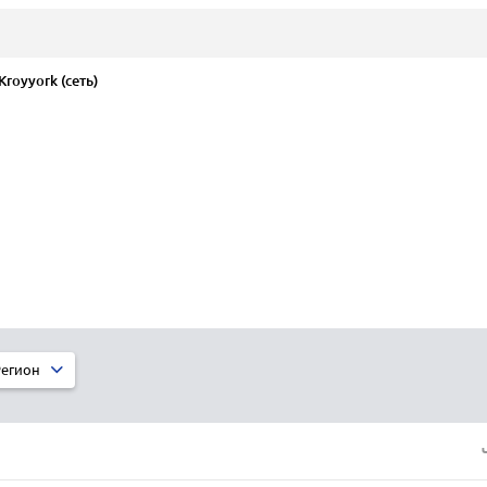
royyork (сеть)
егион