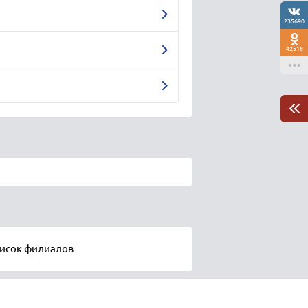
235690
42518
писок филиалов