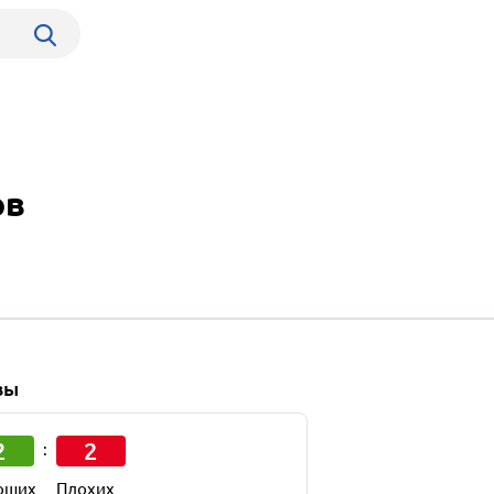
ов
вы
2
2
:
оших
Плохих