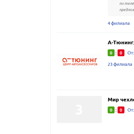
по теле
предлож
4 филиала
А-Тюнинг
0
0
:
От
23 филиала
Мир чехл
0
0
:
От