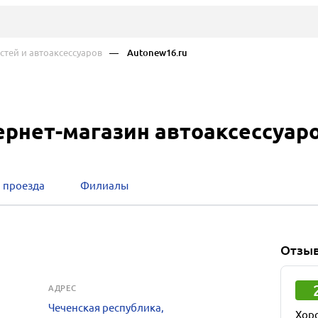
тей и автоаксессуаров
— Autonew16.ru
ернет-магазин автоаксессуар
 проезда
Филиалы
Отзы
АДРЕС
Чеченская республика,
Хор