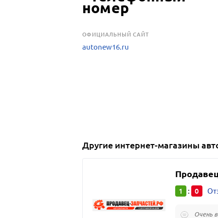
OФИЦИАЛЬНЫЙ САЙТ
autonew16.ru
Другие
интернет-магазины авт
Продавец
1
0
:
От
Очень в