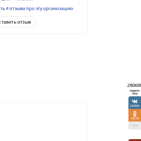
ть 4 отзыва про эту организацию
ставить отзыв
28068
подели-
лось
235682
42518