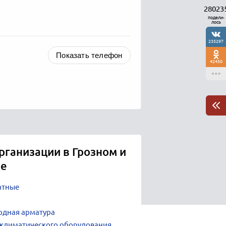
28023
подели-
лось
235297
Показать телефон
42450
рганизации в Грозном и
не
атные
одная арматура
климатического оборудования