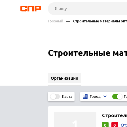
Грозный
— Строительные материалы оп
Строительные мат
Организации
Карта
Г
Город
Строител
0
0
:
От