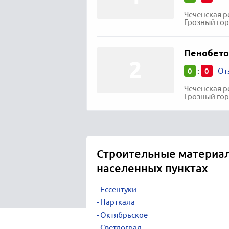
Чеченская р
Грозный гор
Пенобето
0
0
:
От
Чеченская р
Грозный гор
Строительные материал
населенных пунктах
Ессентуки
Нарткала
Октябрьское
Светлоград