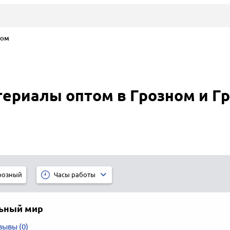
том
ериалы оптом в Грозном и Г
розный
Часы работы
ьный мир
зывы (0)