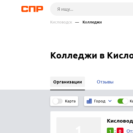
Кисловодск
— Колледжи
Колледжи в Кисл
Организации
Отзывы
Карта
К
Город
Кисловод
1
0
:
От