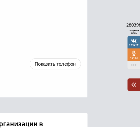
28039
подели-
лось
235427
42483
Показать телефон
рганизации в