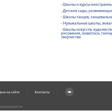
Школы и курсы иностранны
Детские сады, развивающи
Школы танцев, танцевальны
Музыкальные школы, вокал
Школы искусств, художест
рисования, живописи, гонча
творчества
ама на сайте
Контакты
енциальности