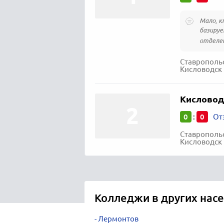
Мало, к
базируе
отделен
Ставропольс
Кисловодск г
Кисловод
0
0
:
От
Ставропольс
Кисловодск
Колледжи в других нас
Лермонтов