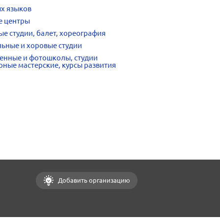
х языков
е центры
е студии, балет, хореография
ьные и хоровые студии
венные и фотошколы, студии
рные мастерские, курсы развития
Добавить организацию