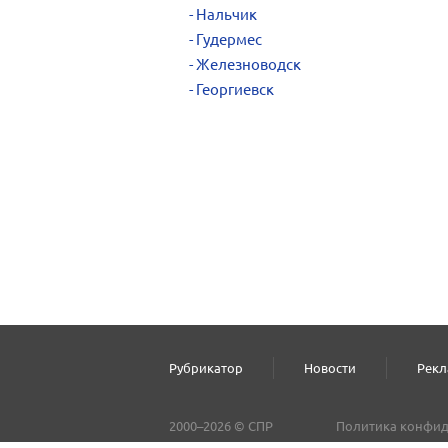
Нальчик
Гудермес
Железноводск
Георгиевск
Рубрикатор
Новости
Рекл
2000–2026 © СПР
Политика конфид