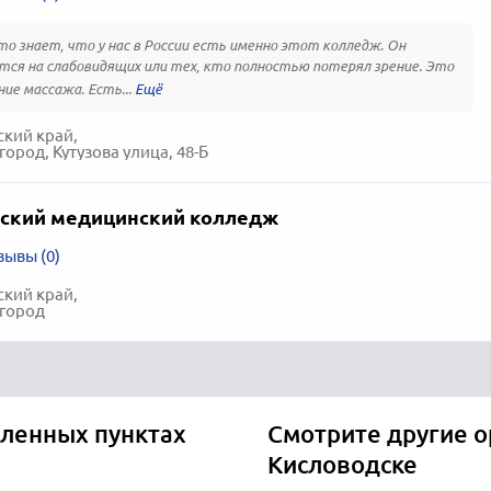
то знает, что у нас в России есть именно этот колледж. Он
тся на слабовидящих или тех, кто полностью потерял зрение. Это
ие массажа. Есть...
кий край,
ород, Кутузова улица, 48-Б
ский медицинский колледж
зывы (0)
кий край,
 город
еленных пунктах
Смотрите другие о
Кисловодске