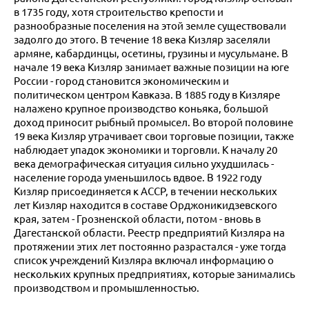
в 1735 году, хотя строительство крепости и
разнообразные поселения на этой земле существовали
задолго до этого. В течение 18 века Кизляр заселяли
армяне, кабардинцы, осетины, грузины и мусульмане. В
начале 19 века Кизляр занимает важные позиции на юге
России - город становится экономическим и
политическом центром Кавказа. В 1885 году в Кизляре
налажено крупное производство коньяка, большой
доход приносит рыбный промысел. Во второй половине
19 века Кизляр утрачивает свои торговые позиции, также
наблюдает упадок экономики и торговли. К началу 20
века демографическая ситуация сильно ухудшилась -
население города уменьшилось вдвое. В 1922 году
Кизляр присоединяется к АССР, в течении нескольких
лет Кизляр находится в составе Орджоникидзевского
края, затем - Грозненской области, потом - вновь в
Дагестанской области. Реестр предприятий Кизляра на
протяжении этих лет постоянно разрастался - уже тогда
список учреждений Кизляра включал информацию о
нескольких крупных предприятиях, которые занимались
производством и промышленностью.