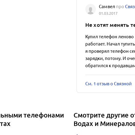
Самвел
про
Свя
01.03.2017
Не хотят менять 
Купил телефон леново за
работает. Начал тупить
я проверял телефон сен
зарядки, потому. И оче
обратился к продавцам
См. 1 отзыв о Связной
льными телефонами
Смотрите другие 
тах
Водах и Минерало