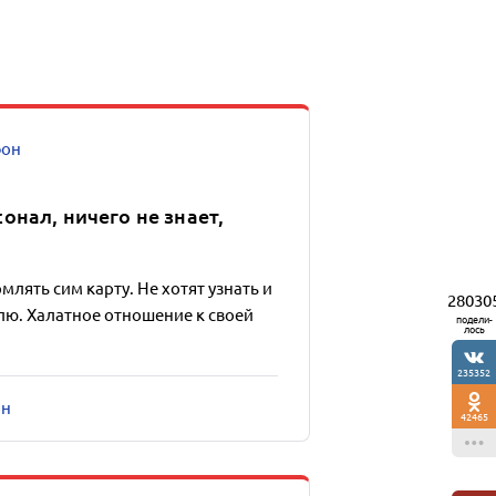
фон
нал, ничего не знает,
лять сим карту. Не хотят узнать и
28030
лю. Халатное отношение к своей
подели-
лось
235352
он
42465