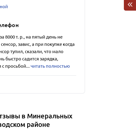
зной
телефон
 8000 т. р., на пятый день не
 сенсор, завис, а при покупке когда
сор тупил, сказали, что мало
нь быстро садится зарядка,
 с просьбой...
читать полностью
отзывы в Минеральных
водском районе