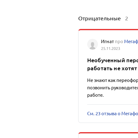
Отрицательные
2
Игнат
про
Мега
25.11.2023
Необученный персо
работать не хотят
Не знают как переоформ
позвонить руководите
работе.
См. 23 отзыва о Мегаф