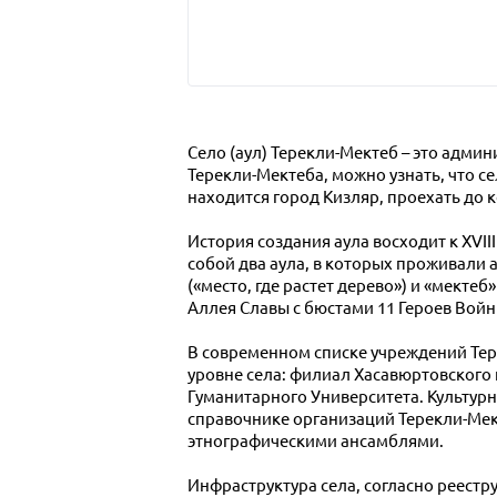
Село (аул) Терекли-Мектеб – это адми
Терекли-Мектеба, можно узнать, что се
находится город Кизляр, проехать до 
История создания аула восходит к XVI
собой два аула, в которых проживали 
(«место, где растет дерево») и «мектеб
Аллея Славы с бюстами 11 Героев Войн
В современном списке учреждений Тер
уровне села: филиал Хасавюртовского 
Гуманитарного Университета. Культурн
справочнике организаций Терекли-Ме
этнографическими ансамблями.
Инфраструктура села, согласно реест