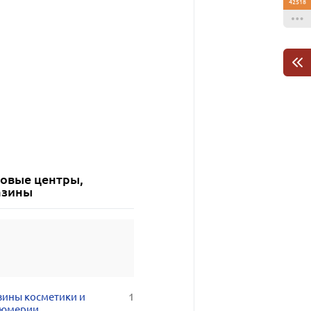
42518
говые центры,
азины
зины косметики и
1
юмерии