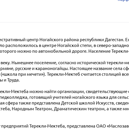
нистративный центр Ногайского района республики Дагестан. Е
ло расположилось в центре Ногайской степи, в северо-западном
которого можно по автомобильной дороге. Население Терекли-
II веку. Нынешнее поселение, согласно исторической терекли-
армяне, русские и караноногайцы. Настоящее название села сф
» («школа при мечети»). Терекли-Мектеб считается столицей все
ы и Труда.
екли-Мектеба можно найти организации, свидетельствующие 
педколледжа, готовящий учителей ногайского языка для сель
ая сфера также представлена Детской школой Искусств, сведен
ктеба, Народным Театром, Драматическим театром, а также 
ру предприятий Терекли-Мектеба, представлена ОАО «Маслоза