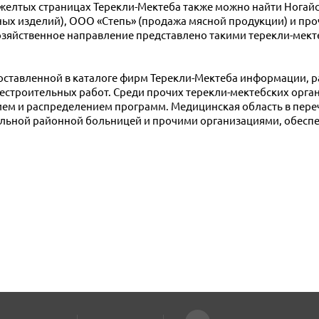
 желтых страницах Терекли-Мектеба также можно найти Ногайс
ных изделий), ООО «Степь» (продажа мясной продукции) и пр
озяйственное направление представлено такими терекли-мек
доставленной в каталоге фирм Терекли-Мектеба информации, 
строительных работ. Среди прочих терекли-мектебских орга
ем и распределением программ. Медицинская область в пере
ральной районной больницей и прочими организациями, обес