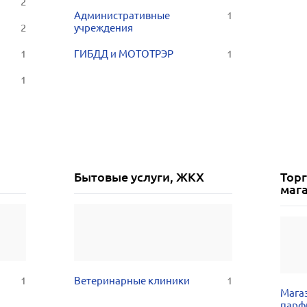
2
Административные
1
2
учреждения
1
ГИБДД и МОТОТРЭР
1
1
Бытовые услуги, ЖКХ
Тор
маг
1
Ветеринарные клиники
1
Мага
парф