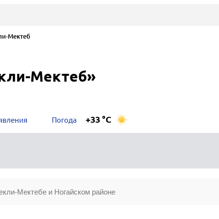
и-Мектеб
екли-Мектеб»
+33 °C
явления
Погода