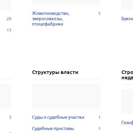
Животноводство,
5
20
зверосовхозы,
Букм
птицефабрики
13
Структуры власти
Стр
нед
3
Суды и судебные участки
1
Гази
Судебные приставы
1