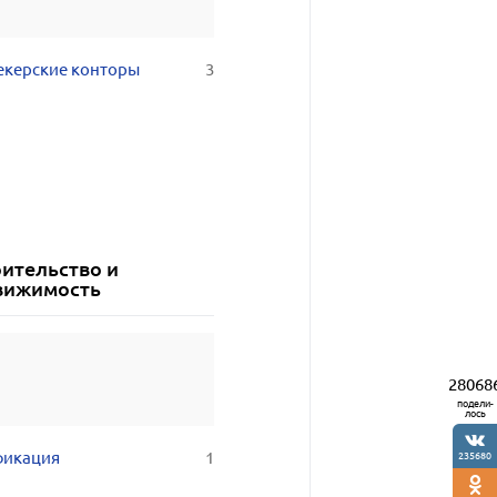
екерские конторы
3
оительство и
вижимость
28068
подели-
лось
фикация
1
235680