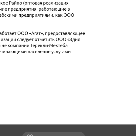
кое Райпо (оптовая реализация
очие предприятия, работающие в
тебскими предприятиями, как ООО
работает ООО «Агат», предоставляющее
низаций следует отметить ООО «Эдил
чне компаний Терекли-Мектеба
печивающими население услугами