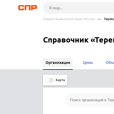
Северо-Кавказский округ России
— Терекл
Справочник «Тер
Организации
Цены
Объ
Карта