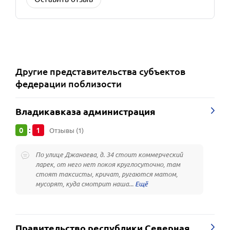
Другие
представительства субъектов
федерации
поблизости
Владикавказа администрация
0
1
:
Отзывы (1)
По улице Джанаева, д. 34 стоит коммерческий
ларек, от него нет покоя круглосуточно, там
стоят таксисты, кричат, ругаются матом,
мусорят, куда смотрит наша...
Правительство республики Северная