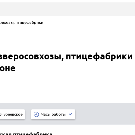
овхозы, птицефабрики
зверосовхозы, птицефабрики 
оне
очубеевское
Часы работы
ская птицефабрика