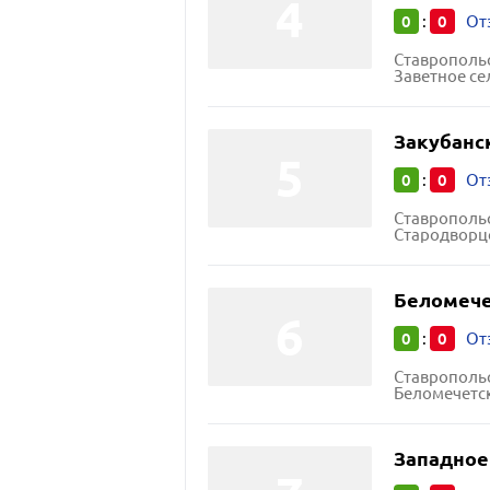
0
0
:
От
Ставропольс
Заветное се
Закубанс
0
0
:
От
Ставропольс
Стародворцо
Беломече
0
0
:
От
Ставропольс
Беломечетск
Западное