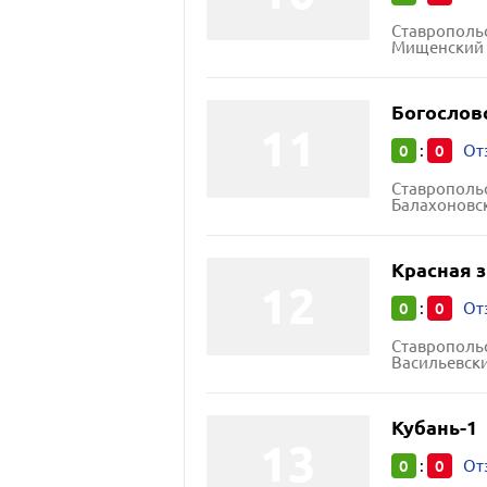
Ставропольс
Мищенский 
Богослов
0
0
:
От
Ставропольс
Балахоновск
Красная 
0
0
:
От
Ставропольс
Васильевски
Кубань-1
0
0
:
От