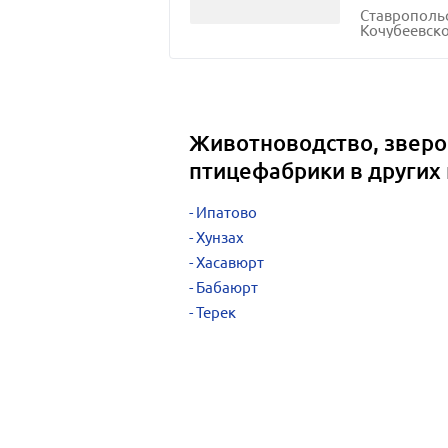
Ставропольс
Кочубеевско
Животноводство, зверо
птицефабрики в других
Ипатово
Хунзах
Хасавюрт
Бабаюрт
Терек