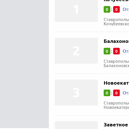
0
0
:
От
Ставропольс
Кочубеевско
Балахоно
0
0
:
От
Ставропольс
Балахоновск
Новоекат
0
0
:
От
Ставропольс
Новоекатери
Заветное