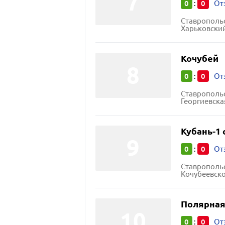
0
0
:
От
Ставропольс
Харьковский
Кочубей
0
0
:
От
Ставропольс
Георгиевска
Кубань-1
0
0
:
От
Ставропольс
Кочубеевско
Полярная
0
0
:
От