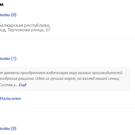
ам
зывы (0)
алкарская республика,
од, Тарчокова улица, 27
зывы (1)
т времени приобретаем кабачковую икру разных производителей
нообразия рациона. Одна из лучших марок, на взгляд нашей семьи,
остав у...
 Нальчике
зывы (0)