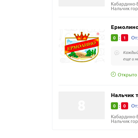
Кабардино-Б
Нальчик гор
Ермолин
0
1
:
От
Каждый 
еще и 
Открыто 
Нальчик 
0
0
:
От
Кабардино-Б
Нальчик гор