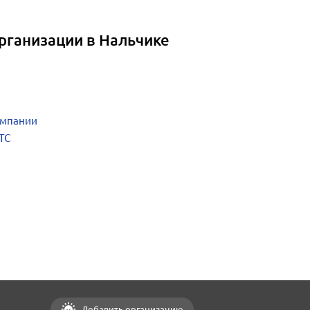
рганизации в Нальчике
омпании
ТС
Добавить организацию