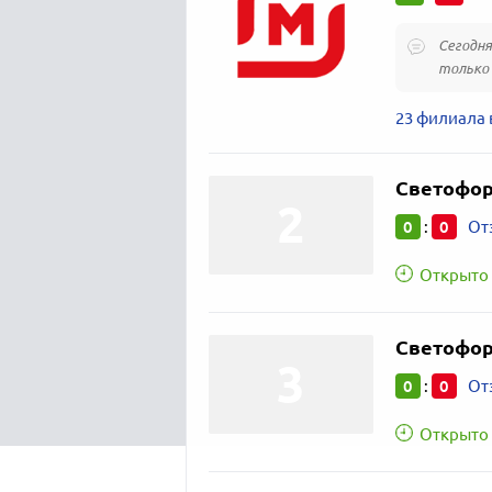
Сегодня
только 
23 филиала 
Светофо
0
0
:
От
Открыто 
Светофо
0
0
:
От
Открыто 