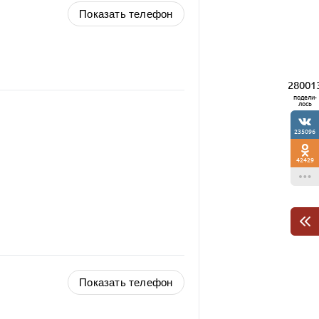
Показать телефон
28001
подели-
лось
235096
42429
Показать телефон