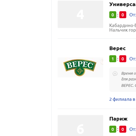
Универс
0
0
:
От
Кабардино-Б
Нальчик гор
Верес
1
0
:
От
Время о
для раз
ВЕРЕС. С
2 филиала в
Париж
0
0
:
От