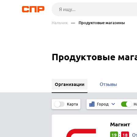
Нальчик
— Продуктовые магазины
Продуктовые маг
Организации
Отзывы
Карта
Н
Город
Магнит
19
18
:
От