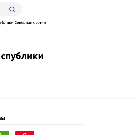
ублики Северная осетия
еспублики
вы
0
0
: