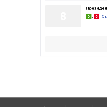
Президен
0
0
:
От