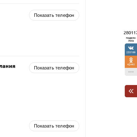
Показать телефон
28011
подели-
лось
235188
лания
42441
Показать телефон
Показать телефон