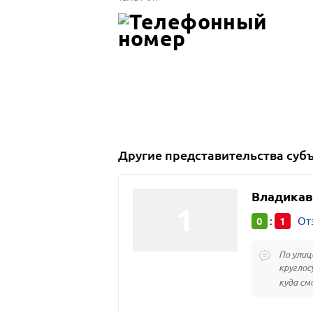
Другие
представительства суб
Владикав
0
1
:
От
По улиц
круглос
куда см