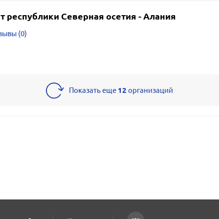
т республики Северная осетия - Алания
зывы (0)
Показать еще
12
организаций