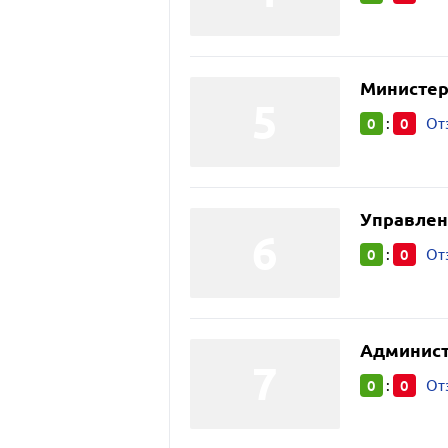
Министер
0
0
:
От
Управлен
0
0
:
От
Админист
0
0
:
От