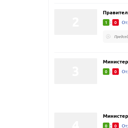
Правител
1
0
:
От
Председ
Министер
0
0
:
От
Министер
0
0
:
От