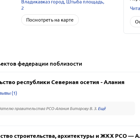
Владикавказ город, Штыба площадь,
2
Чита
Посмотреть на карте
О
ъектов федерации
поблизости
ьство республики Северная осетия - Алания
зывы (1)
ателю правительства РСО-Алания Битарову В. З.
ство строительства, архитектуры и ЖКХ РСО — А