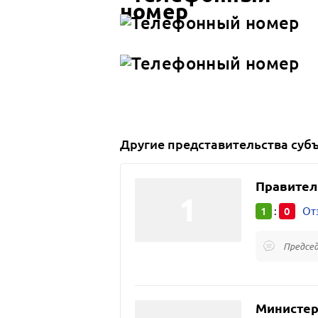
Другие
представительства суб
Правител
1
0
:
От
Председ
Министер