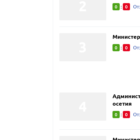
0
0
:
От
Министер
0
0
:
От
Админист
осетия
0
0
:
От
Министер