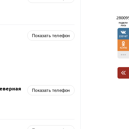
28009
подели-
лось
Показать телефон
235167
42440
Северная
Показать телефон