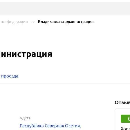
ктов федерации
— Владикавказа администрация
министрация
 проезда
Отзы
АДРЕС
Республика Северная Осетия,
Хор