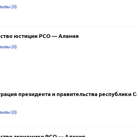
зывы (0)
ство юстиции РСО — Алания
зывы (0)
рация президента и правительства республики 
зывы (0)
ство экономики РСО — Алания