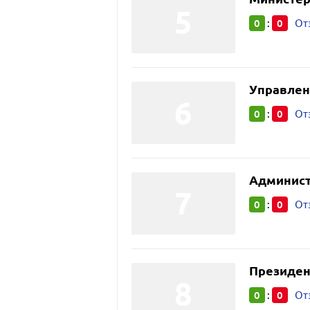
0
0
:
От
Управлен
0
0
:
От
Админист
0
0
:
От
Президен
0
0
:
От